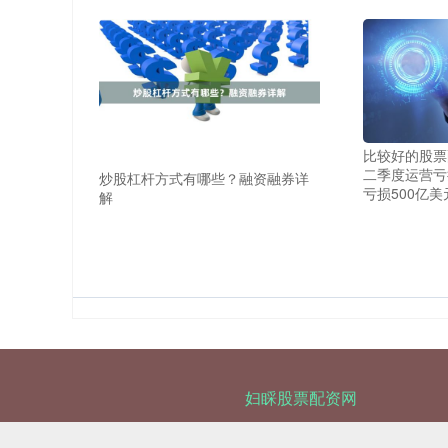
比较好的股票
二季度运营亏
炒股杠杆方式有哪些？融资融券详
亏损500亿美
解
妇睬股票配资网