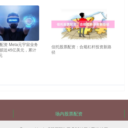
配资 Meta元宇宙业务
信托股票配资：合规杠杆投资新路
损近45亿美元，累计
径
元
场内股票配资